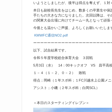
いようとしましたが、後半は得点を奪えず、１対
本日も副校長先生をはじめ、数多くの卒業生や保
手たちの大きな力になりました。次回以降は、そ
の関東大会出場に向けてチーム一丸となって頑張
今後とも温かいご声援、よろしくお願いいたしま
KMWFC通信NO2.pdf
ーーーーーーーーーーーーーーーーーーーーーー
以下、試合結果です。
令和５年度学校総合体育大会 ３回戦
5月3日（水） 14：00キックオフ VS 昌平
１－４（１－２、０－２） 敗戦
得点；岡崎（１年スポ科；１FC川越水上公園メニ
アシスト；小磯（２年スポ科；白岡SCL）
＜本日のスターティングイレブン＞