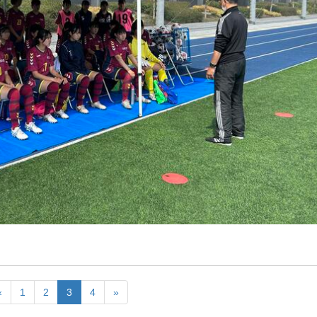
«
1
2
3
4
»