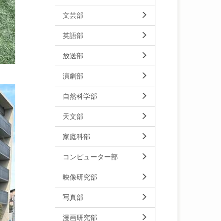
文芸部
英語部
放送部
演劇部
自然科学部
天文部
家庭科部
コンピューター部
映像研究部
写真部
漫画研究部