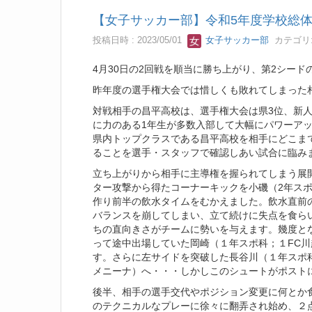
【女子サッカー部】令和5年度学校総
投稿日時 : 2023/05/01
女子サッカー部
カテゴリ
4月30日の2回戦を順当に勝ち上がり、第2シード
昨年度の選手権大会では惜しくも敗れてしまった
対戦相手の昌平高校は、選手権大会は県3位、新
に力のある1年生が多数入部して大幅にパワーア
県内トップクラスである昌平高校を相手にどこま
ることを選手・スタッフで確認しあい試合に臨み
立ち上がりから相手に主導権を握られてしまう展
ター攻撃から得たコーナーキックを小磯（2年スポ
作り前半の飲水タイムをむかえました。飲水直前
バランスを崩してしまい、立て続けに失点を食ら
ちの直向きさがチームに勢いを与えます。幾度と
って途中出場していた岡崎（１年スポ科；１FC
す。さらに左サイドを突破した長谷川（１年スポ科
メニーナ）へ・・・しかしこのシュートがポスト
後半、相手の選手交代やポジション変更に何とか
のテクニカルなプレーに徐々に翻弄され始め、２