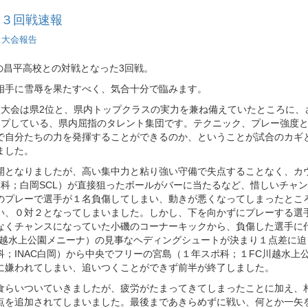
体３回戦速報
:
大会報告
の昌平高校との対戦となった3回戦。
相手に雪辱を果たすべく、気合十分で臨みます。
人大会は県2位と、県内トップクラスの実力を兼ね備えていたところに、
ップしている、県内屈指のタレント集団です。テクニック、プレー強度
で自分たちの力を発揮することができるのか、ということが試合のカギ
ました。
開となりましたが、高い集中力と粘り強い守備で失点することなく、カ
科；白岡SCL）が直接狙ったボールがバーに当たるなど、惜しいチャ
のプレーで選手が１名負傷してしまい、動きが悪くなってしまったとこ
い、０対２となってしまいました。しかし、下を向かずにプレーする選
なくチャンスになっていた小磯のコーナーキックから、負傷した選手に
川越水上公園メニーナ）の見事なヘディングシュートが決まり１点差に迫
；INAC白岡）から中央でフリーの宮島（１年スポ科；１FC川越水上
に嫌われてしまい、追いつくことができず前半が終了しました。
食らいついていきましたが、疲労がたまってきてしまったことに加え、
点を追加されてしまいました。最後まであきらめずに戦い、何とか一矢