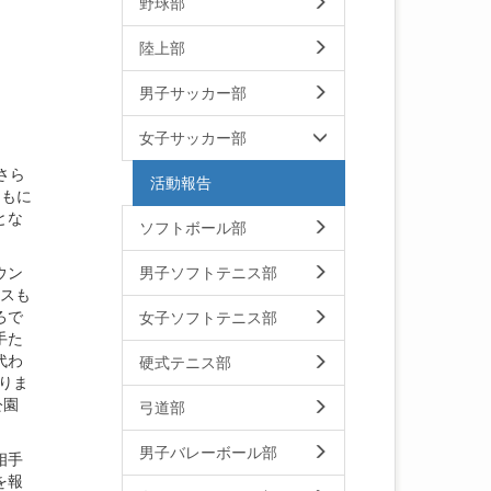
野球部
陸上部
男子サッカー部
女子サッカー部
さら
活動報告
ともに
とな
ソフトボール部
ウン
男子ソフトテニス部
ンスも
ろで
女子ソフトテニス部
手た
代わ
硬式テニス部
りま
公園
弓道部
男子バレーボール部
相手
を報