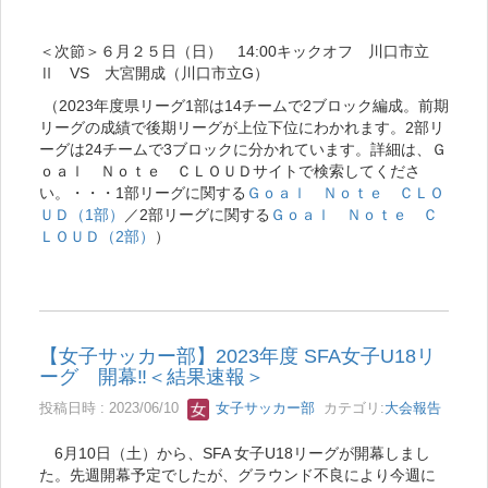
＜次節＞６月２５日（日） 14:00キックオフ 川口市立
Ⅱ VS 大宮開成（川口市立G）
（2023年度県リーグ1部は14チームで2ブロック編成。前期
リーグの成績で後期リーグが上位下位にわかれます。2部リ
ーグは24チームで3ブロックに分かれています。詳細は、Ｇ
ｏａｌ Ｎｏｔｅ ＣＬＯＵＤサイトで検索してくださ
い。・・・1部リーグに関する
Ｇｏａｌ Ｎｏｔｅ ＣＬＯ
ＵＤ（1部）
／2部リーグに関する
Ｇｏａｌ Ｎｏｔｅ Ｃ
ＬＯＵＤ（2部）
）
【女子サッカー部】2023年度 SFA女子U18リ
ーグ 開幕‼＜結果速報＞
投稿日時 : 2023/06/10
女子サッカー部
カテゴリ:
大会報告
6月10日（土）から、SFA 女子U18リーグが開幕しまし
た。先週開幕予定でしたが、グラウンド不良により今週に