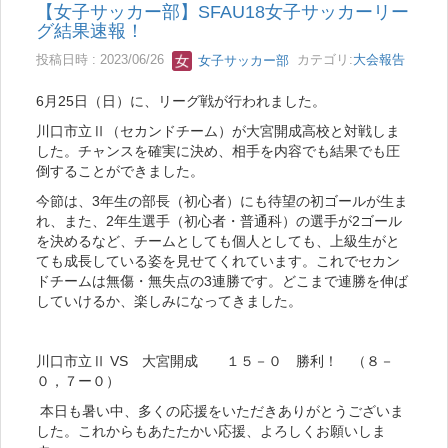
【女子サッカー部】SFAU18女子サッカーリー
グ結果速報！
投稿日時 : 2023/06/26
女子サッカー部
カテゴリ:
大会報告
6月25日（日）に、リーグ戦が行われました。
川口市立Ⅱ（セカンドチーム）が大宮開成高校と対戦しま
した。チャンスを確実に決め、相手を内容でも結果でも圧
倒することができました。
今節は、3年生の部長（初心者）にも待望の初ゴールが生ま
れ、また、2年生選手（初心者・普通科）の選手が2ゴール
を決めるなど、チームとしても個人としても、上級生がと
ても成長している姿を見せてくれています。これでセカン
ドチームは無傷・無失点の3連勝です。どこまで連勝を伸ば
していけるか、楽しみになってきました。
川口市立Ⅱ VS 大宮開成 １５－０ 勝利！ （８－
０，７ー０）
本日も暑い中、多くの応援をいただきありがとうございま
した。これからもあたたかい応援、よろしくお願いしま