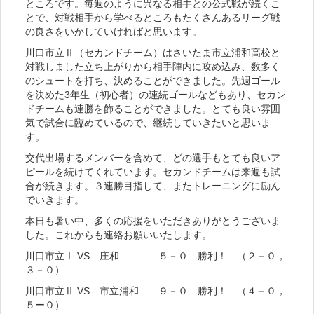
ところです。毎週のように異なる相手との公式戦が続くこ
とで、対戦相手から学べるところもたくさんあるリーグ戦
の良さをいかしていければと思います。
川口市立Ⅱ（セカンドチーム）はさいたま市立浦和高校と
対戦しました立ち上がりから相手陣内に攻め込み、数多く
のシュートを打ち、決めることができました。先週ゴール
を決めた3年生（初心者）の連続ゴールなどもあり、セカン
ドチームも連勝を飾ることができました。とても良い雰囲
気で試合に臨めているので、継続していきたいと思いま
す。
交代出場するメンバーを含めて、どの選手もとても良いア
ピールを続けてくれています。セカンドチームは来週も試
合が続きます。３連勝目指して、またトレーニングに励ん
でいきます。
本日も暑い中、多くの応援をいただきありがとうございま
した。これからも連絡お願いいたします。
川口市立Ⅰ VS 庄和 ５－０ 勝利！ （２－０，
３－０）
川口市立Ⅱ VS 市立浦和 ９－０ 勝利！ （４－０，
５ー０）