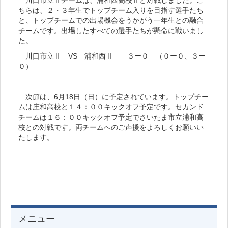
ちらは、２・３年生でトップチーム入りを目指す選手たち
と、トップチームでの出場機会をうかがう一年生との融合
チームです。出場したすべての選手たちが懸命に戦いまし
た。
川口市立Ⅱ VS 浦和西Ⅱ ３ー０ （０ー０、３ー
０）
次節は、6月18日（日）に予定されています。トップチー
ムは庄和高校と１４：００キックオフ予定です。セカンド
チームは１６：００キックオフ予定でさいたま市立浦和高
校との対戦です。両チームへのご声援をよろしくお願いい
たします。
メニュー