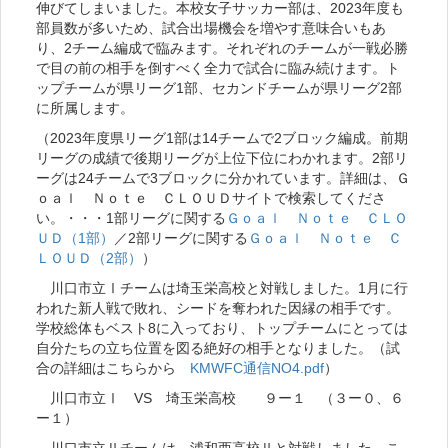
伸びてしまいました。本校女子サッカー部は、2023年度も
部員数が多いため、試合出場機会を増やす意味合いもあ
り、2チーム編成で臨みます。それぞれのチームが一戦必勝
で目の前の相手を倒すべく全力で試合に臨み続けます。ト
ップチームが県リーグ1部、セカンドチームが県リーグ2部
に所属します。
（2023年度県リーグ1部は14チームで2ブロック編成。前期
リーグの成績で後期リーグが上位下位にわかれます。2部リ
ーグは24チームで3ブロックに分かれています。詳細は、Ｇ
ｏａｌ Ｎｏｔｅ ＣＬＯＵＤサイトで検索してくださ
い。・・・1部リーグに関する
Ｇｏａｌ Ｎｏｔｅ ＣＬＯ
ＵＤ（1部）
／2部リーグに関する
Ｇｏａｌ Ｎｏｔｅ Ｃ
ＬＯＵＤ（2部）
）
川口市立Ⅰチームは埼玉栄高校と対戦しました。1月に行
われた新人戦で敗れ、シードを奪われた因縁の相手です。
学校総体もベスト8に入っており、トップチームにとっては
自分たちの立ち位置を図る絶好の相手となりました。（試
合の詳細はこちらから
KMWFC通信NO4.pdf
）
川口市立Ⅰ VS 埼玉栄高校 ９ー１ （３ー０、６
ー１）
川口市立Ⅱチームは、浦和西高校Ⅱと対戦しました。こ