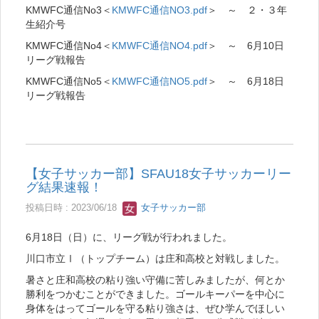
KMWFC通信No3＜
KMWFC通信NO3.pdf
＞ ～ ２・３年
生紹介号
KMWFC通信No4＜
KMWFC通信NO4.pdf
＞ ～ 6月10日
リーグ戦報告
KMWFC通信No5＜
KMWFC通信NO5.pdf
＞ ～ 6月18日
リーグ戦報告
【女子サッカー部】SFAU18女子サッカーリー
グ結果速報！
投稿日時 : 2023/06/18
女子サッカー部
6月18日（日）に、リーグ戦が行われました。
川口市立Ⅰ（トップチーム）は庄和高校と対戦しました。
暑さと庄和高校の粘り強い守備に苦しみましたが、何とか
勝利をつかむことができました。ゴールキーパーを中心に
身体をはってゴールを守る粘り強さは、ぜひ学んでほしい